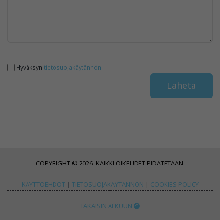
Hyväksyn
tietosuojakäytännön
.
COPYRIGHT © 2026. KAIKKI OIKEUDET PIDÄTETÄÄN.
KÄYTTÖEHDOT
|
TIETOSUOJAKÄYTÄNNÖN
|
COOKIES POLICY
TAKAISIN ALKUUN