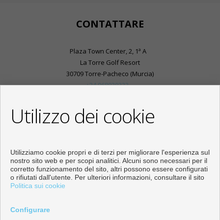
CONTATTARE
Plaza Town Center, 2, 1ª A
La Torre Golf Resort
30709 Torre-Pacheco (Murcia)
+34 968030333
+34 625976781
Utilizzo dei cookie
info@inmobiliariasplaza.com
Dal Lunedi fino al Venerdì : 10:00 - 18:00
Iscriviti al nostro canale Youtube:
Utilizziamo cookie propri e di terzi per migliorare l'esperienza sul
nostro sito web e per scopi analitici. Alcuni sono necessari per il
corretto funzionamento del sito, altri possono essere configurati
o rifiutati dall'utente. Per ulteriori informazioni, consultare il sito
Politica sui cookie
Pisi e case in vendita a Torre-Pacheco
Configurare