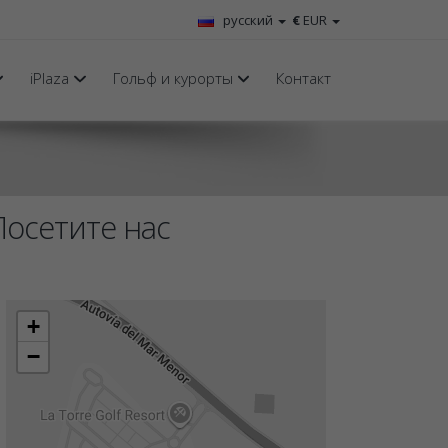
русский
€
EUR
iPlaza
Гольф и курорты
Контакт
Посетите нас
+
−