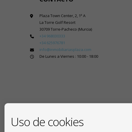
Plaza Town Center, 2, 1ª A
La Torre Golf Resort
30709 Torre-Pacheco (Murcia)
+34 968030333
+34 625976781
info@inmobiliariasplaza.com
De Lunes a Viernes : 10:00 - 18:00
Uso de cookies