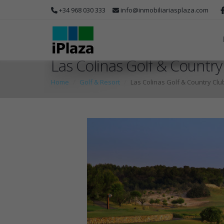
+34 968 030 333
info@inmobiliariasplaza.com
Las Colinas Golf & Country
Home
Golf & Resort
Las Colinas Golf & Country Clu