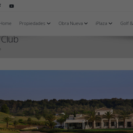
Home
Propiedades
Obra Nueva
iPlaza
Golf 
 Club
b