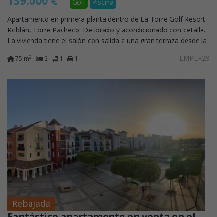
139.000 €
Golf
Piscina
Apartamento en primera planta dentro de La Torre Golf Resort.
Roldán, Torre Pacheco. Decorado y acondicionado con detalle.
La vivienda tiene el salón con salida a una gran terraza desde la
que se disfruta...
EMPER29
2
75 m
2
1
1
Rebajada
Fantástico apartamento en venta en el centro del resort