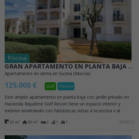
Piscina
GRAN APARTAMENTO EN PLANTA BAJA FRENTE A LAS PISCINA Y AL CAMPO DE GOLF
Apartamento en venta en Sucina (Murcia)
125.000 €
Golf
Piscina
Este amplio apartamento en planta baja con jardín privado en
Hacienda Riquelme Golf Resort tiene un espacio interior y
exterior privilegiado con fantásticas vistas a la piscina y al
campo de golf. Está...
ADRI12
2
2
35 m
85 m
2
1
1