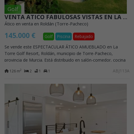
Golf
VENTA ATICO FABULOSAS VISTAS EN LA TORRE GOLF RESORT
Ático en venta en Roldán (Torre-Pacheco)
145.000 €
Golf
Piscina
Rebajado
Se vende este ESPECTACULAR ÁTICO AMUEBLADO en La
Torre Golf Resort, Roldán, municipio de Torre-Pacheco,
provincia de Murcia. Está distribuido en salón-comedor, cocina
amueblada con lavadero, dos dormitorios...
ABJ113A
2
126 m
2
1
1