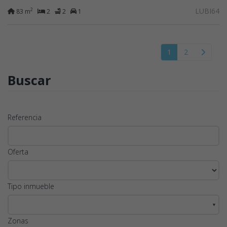
salón-comedor, con...
LUBI64
2
83 m
2
2
1
1
2
Buscar
Referencia
Oferta
Tipo inmueble
▼
Zonas