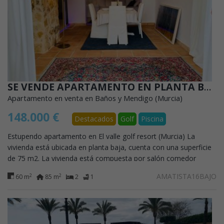
SE VENDE APARTAMENTO EN PLANTA BAJA DE DISEÑO MEDITERRANEO EN EL VALLE GOLF RESORT (MURCIA)
Apartamento en venta en Baños y Mendigo (Murcia)
148.000 €
Destacados
Golf
Piscina
Estupendo apartamento en El valle golf resort (Murcia) La
vivienda está ubicada en planta baja, cuenta con una superficie
de 75 m2. La vivienda está compuesta por salón comedor
amueblado con amplia...
AMATISTA16BAJO
2
2
60 m
85 m
2
1