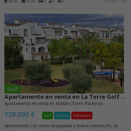
ATLANT126
2
2
35 m
72 m
2
1
1
Golf
Apartamento en venta en La Torre Golf Resort con vistas despejadas y buena orientación
Apartamento en venta en Roldán (Torre-Pacheco)
139.000 €
Golf
Piscina
Rebajado
Apartamento con vistas despejadas y buena orientación, se