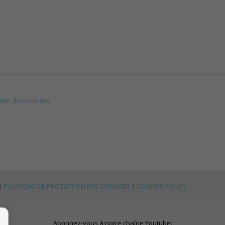
ction des données
.
|
POLITIQUE DE PROTECTION DES DONNÉES
|
COOKIES POLICY
Abonnez-vous à notre chaîne Youtube: