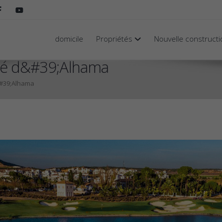
domicile
Propriétés
Nouvelle construct
té d&#39;Alhama
&#39;Alhama