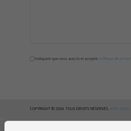
Indiquant que vous avez lu et accepté
politique de prote
COPYRIGHT © 2026. TOUS DROITS RÉSERVÉS.
AVIS LÉGAL
CONTACTER