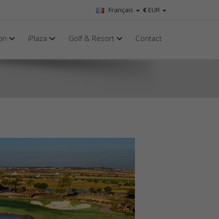
Français
€
EUR
ion
iPlaza
Golf & Resort
Contact