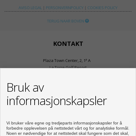
AVISO LEGAL
|
PERSONVERNPOLICY
|
COOKIES POLICY
TERUG NAAR BOVEN
KONTAKT
Plaza Town Center, 2, 1ª A
La Torre Golf Resort
30709 Torre-Pacheco (Murcia)
+34 968030333
Bruk av
+34 625976781
informasjonskapsler
info@inmobiliariasplaza.com
Fra Mandag til Fredag : 10:00 - 18:00
Abonner på vår Youtube-kanal:
Vi bruker våre egne og tredjeparts informasjonskapsler for å
forbedre opplevelsen på nettstedet vårt og for analytiske formål.
Noen er nødvendige for at nettstedet skal fungere som det skal,