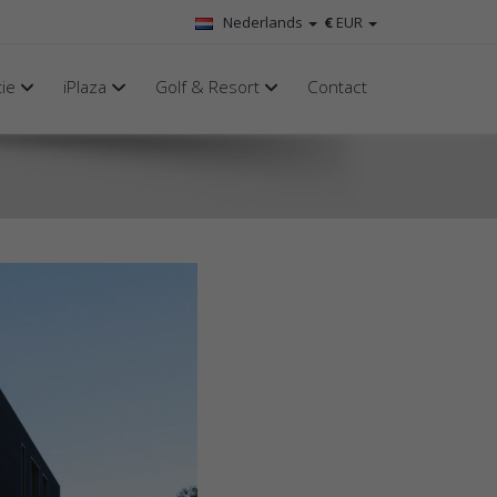
Nederlands
€
EUR
tie
iPlaza
Golf & Resort
Contact