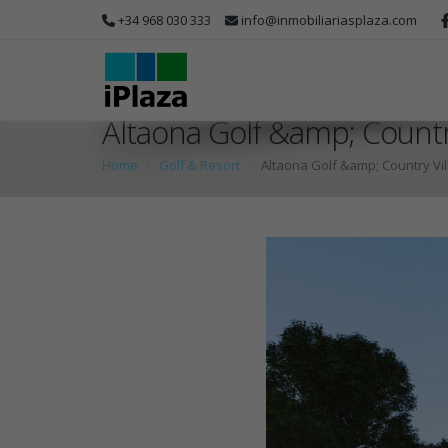
+34 968 030 333
info@inmobiliariasplaza.com
Altaona Golf &amp; Countr
Home
Golf & Resort
Altaona Golf &amp; Country Vi