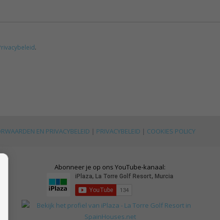
Privacybeleid
.
RWAARDEN EN PRIVACYBELEID
|
PRIVACYBELEID
|
COOKIES POLICY
Abonneer je op ons YouTube-kanaal: