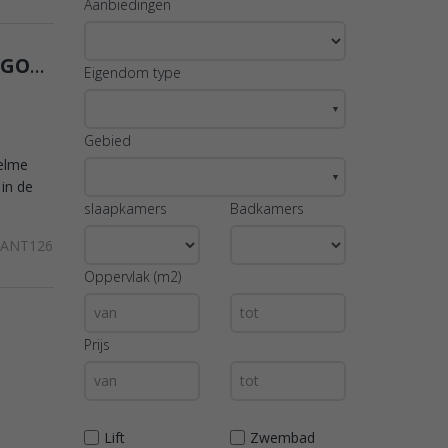
Aanbiedingen
BEGANE GROND TE KOOP IN HACIENDA RIQUELME GOLFRESORT
Eigendom type
▼
Gebied
uelme
▼
 in de
slaapkamers
Badkamers
LANT126
Oppervlak (m2)
Prijs
Lift
Zwembad