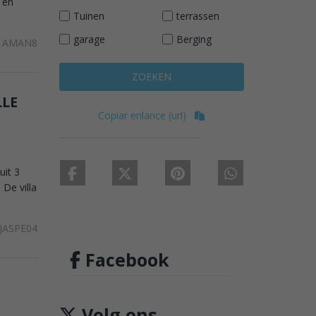
 en
Tuinen
terrassen
garage
Berging
AMAN8
ZOEKEN
LLE
Copiar enlance (url)
uit 3
De villa
JASPE04
Facebook
Volg ons