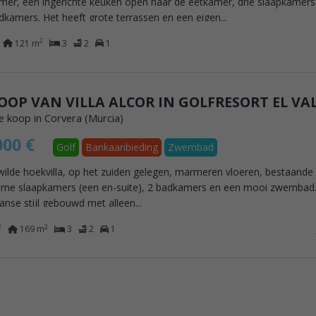
er, een ingerichte keuken open naar de eetkamer, drie slaapkamers
kamers. Het heeft grote terrassen en een eigen...
2
121 m
3
2
1
OOP VAN VILLA ALCOR IN GOLFRESORT EL VA
te koop in Corvera (Murcia)
000 €
Golf
Bankaanbieding
Zwembad
ilde hoekvilla, op het zuiden gelegen, marmeren vloeren, bestaande 
uime slaapkamers (een en-suite), 2 badkamers en een mooi zwembad. 
aanse stijl gebouwd met alleen...
2
2
169 m
3
2
1