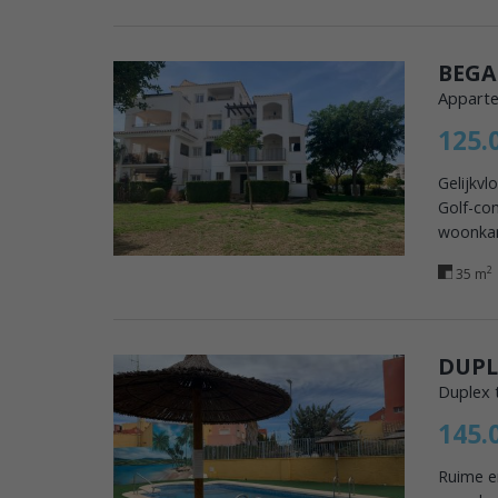
Apparte
125.
Gelijkv
Golf-com
woonkam
2
35 m
DUPL
Duplex 
145.
Ruime e