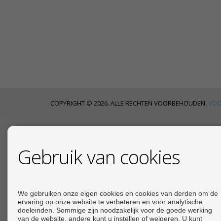
COPYRIGHT © 2026. ALLE RECHTEN VOORBEHOUDEN.
VOO
CONTACT
Gebruik van cookies
Plaza Town Center, 2, 1ª A
La Torre Golf Resort
30709 Torre-Pacheco (Murcia)
We gebruiken onze eigen cookies en cookies van derden om de
+34 968030333
ervaring op onze website te verbeteren en voor analytische
doeleinden. Sommige zijn noodzakelijk voor de goede werking
+34 625976781
van de website, andere kunt u instellen of weigeren. U kunt