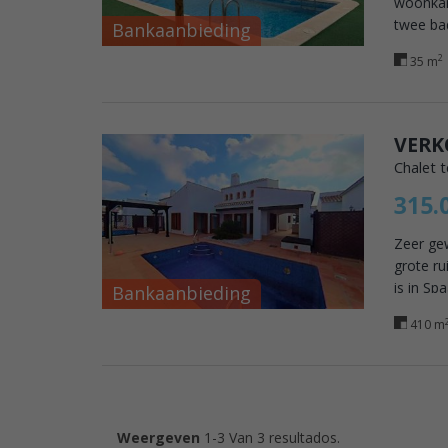
woonkam
twee bad
Bankaanbieding
2
35 m
VERK
Chalet 
315.
Zeer gew
grote r
is in Sp
Bankaanbieding
410 m
Weergeven
1-3 Van 3 resultados.