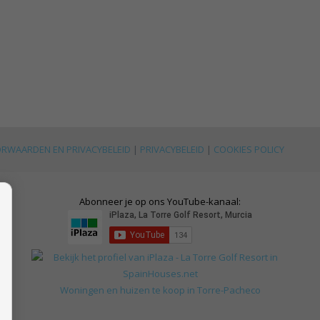
RWAARDEN EN PRIVACYBELEID
|
PRIVACYBELEID
|
COOKIES POLICY
Abonneer je op ons YouTube-kanaal:
Woningen en huizen te koop in Torre-Pacheco