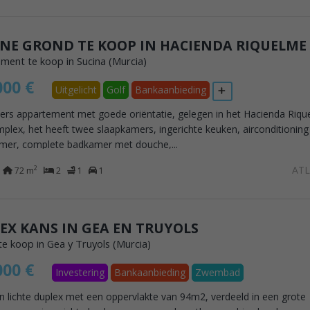
ment te koop in Sucina (Murcia)
000 €
Uitgelicht
Golf
Bankaanbieding
loers appartement met goede oriëntatie, gelegen in het Hacienda Riq
plex, het heeft twee slaapkamers, ingerichte keuken, airconditioning
er, complete badkamer met douche,...
AT
2
72 m
2
1
1
EX KANS IN GEA EN TRUYOLS
te koop in Gea y Truyols (Murcia)
000 €
Investering
Bankaanbieding
Zwembad
n lichte duplex met een oppervlakte van 94m2, verdeeld in een grote