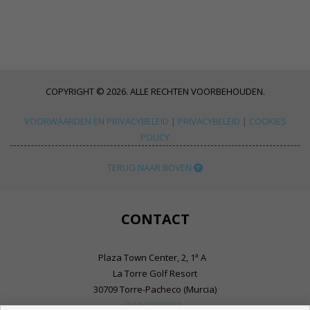
COPYRIGHT © 2026. ALLE RECHTEN VOORBEHOUDEN.
VOORWAARDEN EN PRIVACYBELEID
|
PRIVACYBELEID
|
COOKIES
POLICY
TERUG NAAR BOVEN
CONTACT
Plaza Town Center, 2, 1ª A
La Torre Golf Resort
30709 Torre-Pacheco (Murcia)
+34 968030333