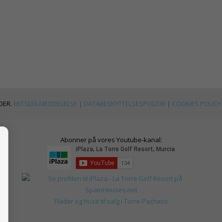
DER.
RETSLIG MEDDELELSE
|
DATABESKYTTELSESPOLITIK
|
COOKIES POLICY
Abonner på vores Youtube-kanal:
Flader og huse til salg i Torre-Pacheco