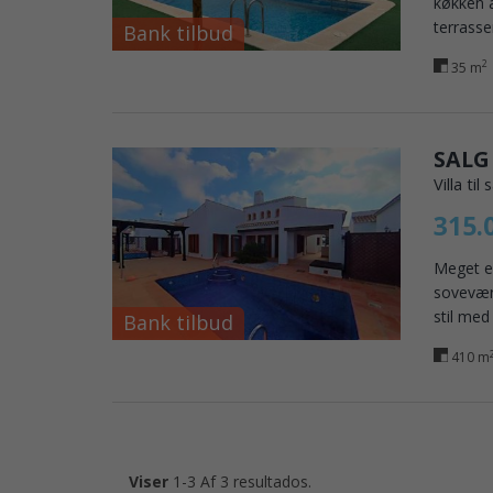
køkken å
terrasse
Bank tilbud
2
35 m
SALG
Villa til
315.
Meget ef
sovevære
stil med
Bank tilbud
410 m
Viser
1-3 Af 3 resultados.