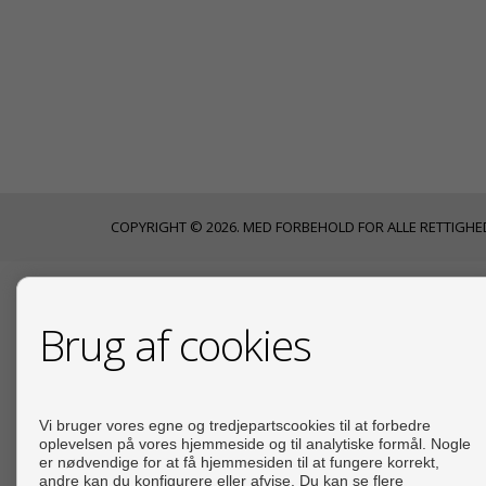
COPYRIGHT © 2026. MED FORBEHOLD FOR ALLE RETTIGHE
KONTAKTE
Brug af cookies
Plaza Town Center, 2, 1ª A
La Torre Golf Resort
30709 Torre-Pacheco (Murcia)
Vi bruger vores egne og tredjepartscookies til at forbedre
+34 968030333
oplevelsen på vores hjemmeside og til analytiske formål. Nogle
er nødvendige for at få hjemmesiden til at fungere korrekt,
+34 625976781
andre kan du konfigurere eller afvise. Du kan se flere