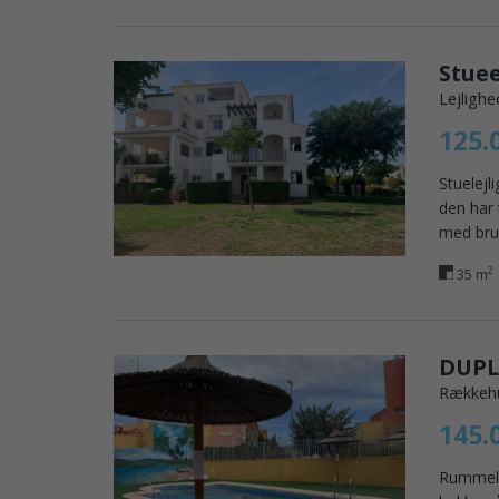
Lejlighe
125.
Stuelejl
den har 
med brus
2
35 m
DUPL
Rækkehus
145.
Rummelig