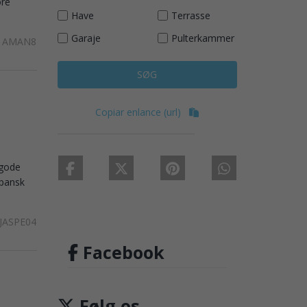
ore
Have
Terrasse
Garaje
Pulterkammer
AMAN8
SØG
Copiar enlance (url)
 gode
spansk
JASPE04
Facebook
Følg os