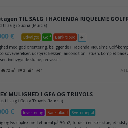
d til salg i Sucina (Murcia)
000 €
Udvalgte
Golf
Bank tilbud
ighed med god orientering, beliggende i Hacienda Riquelme Golf-komp
to soveværelser, udstyret køkken, aircondition i stuen, komplet bad
er, indbyggede skabe, terrasse...
AT
2
72 m
2
1
1
EX MULIGHED I GEA OG TRUYOLS
 til salg i Gea y Truyols (Murcia)
000 €
Investering
Bank tilbud
Svømmepøl
 og lys duplex med et areal på 94m2, fordelt i en stor stue, et udsty