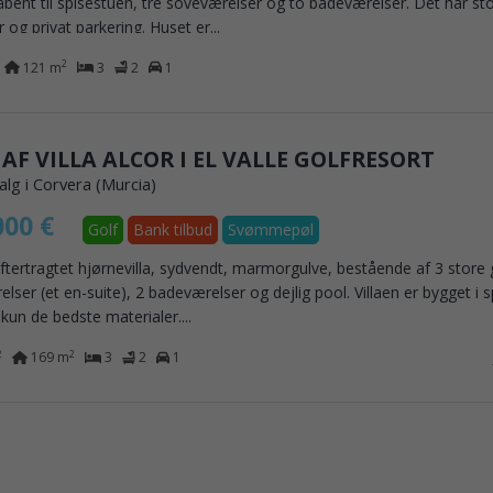
bent til spisestuen, tre soveværelser og to badeværelser. Det har st
r og privat parkering. Huset er...
2
121 m
3
2
1
 AF VILLA ALCOR I EL VALLE GOLFRESORT
 salg i Corvera (Murcia)
000 €
Golf
Bank tilbud
Svømmepøl
tertragtet hjørnevilla, sydvendt, marmorgulve, bestående af 3 store
lser (et en-suite), 2 badeværelser og dejlig pool. Villaen er bygget i 
 kun de bedste materialer....
2
2
169 m
3
2
1