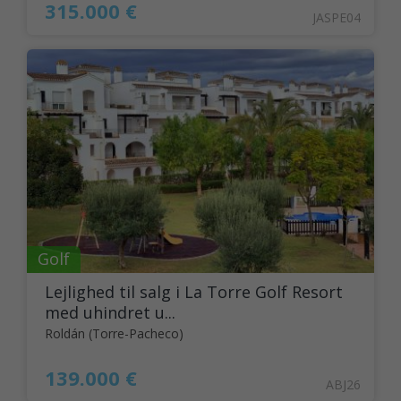
315.000 €
JASPE04
Golf
Lejlighed til salg i La Torre Golf Resort
med uhindret u...
Roldán (Torre-Pacheco)
139.000 €
ABJ26