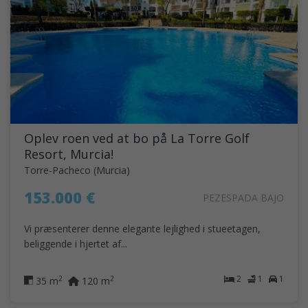
Oplev roen ved at bo på La Torre Golf
Resort, Murcia!
Torre-Pacheco (Murcia)
153.000 €
PEZESPADA BAJO
Vi præsenterer denne elegante lejlighed i stueetagen,
beliggende i hjertet af...
2
1
1
2
2
35 m
120 m