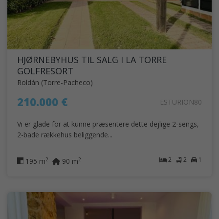
HJØRNEBYHUS TIL SALG I LA TORRE
GOLFRESORT
Roldán (Torre-Pacheco)
210.000 €
ESTURION80
Vi er glade for at kunne præsentere dette dejlige 2-sengs,
2-bade rækkehus beliggende...
2
2
1
2
2
195 m
90 m