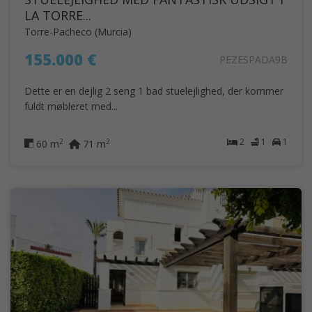
LA TORRE...
Torre-Pacheco (Murcia)
155.000 €
PEZESPADA9B
Dette er en dejlig 2 seng 1 bad stuelejlighed, der kommer
fuldt møbleret med...
2
1
1
2
2
60 m
71 m