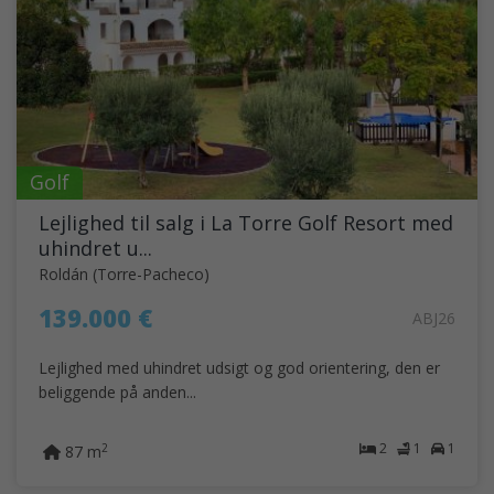
Golf
Lejlighed til salg i La Torre Golf Resort med
uhindret u...
Roldán (Torre-Pacheco)
139.000 €
ABJ26
Lejlighed med uhindret udsigt og god orientering, den er
beliggende på anden...
2
1
1
2
87 m