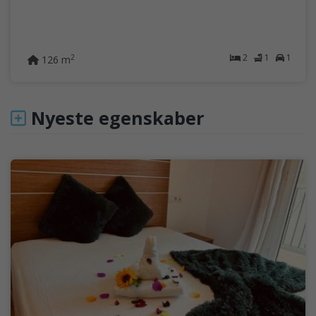
2
1
1
2
126 m
Nyeste egenskaber