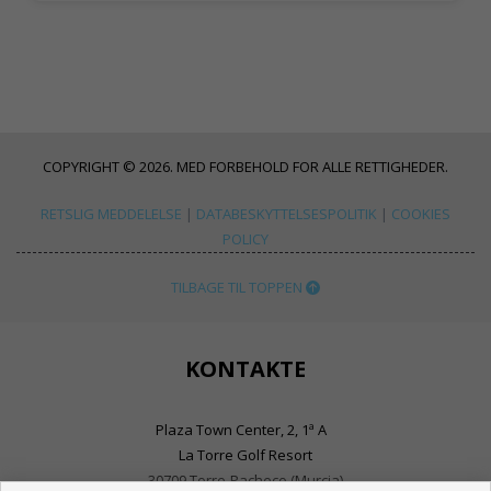
COPYRIGHT © 2026. MED FORBEHOLD FOR ALLE RETTIGHEDER.
RETSLIG MEDDELELSE
|
DATABESKYTTELSESPOLITIK
|
COOKIES
POLICY
TILBAGE TIL TOPPEN
KONTAKTE
Plaza Town Center, 2, 1ª A
La Torre Golf Resort
30709 Torre-Pacheco (Murcia)