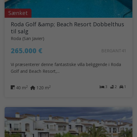
Sænket
Roda Golf &amp; Beach Resort Dobbelthus
til salg
Roda (San Javier)
265.000 €
BERGANT41
Vi præsenterer denne fantastiske villa beliggende i Roda
Golf and Beach Resort,...
3
2
1
2
2
40 m
120 m