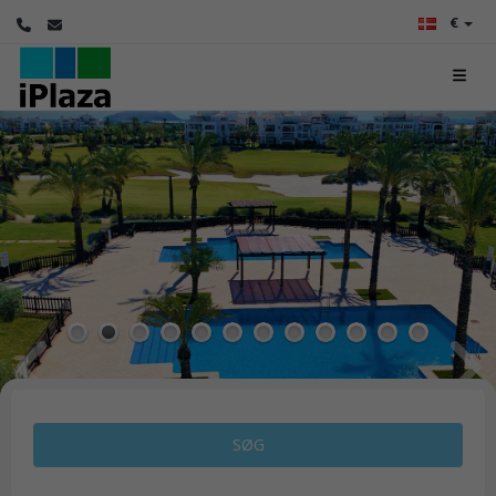
€
1
2
3
4
5
6
7
8
9
10
11
12
SØG