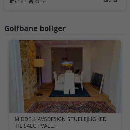
2
1
2
2
60 m
85 m
Golfbane boliger
MIDDELHAVSDESIGN STUELEJLIGHED
TIL SALG I VALL...