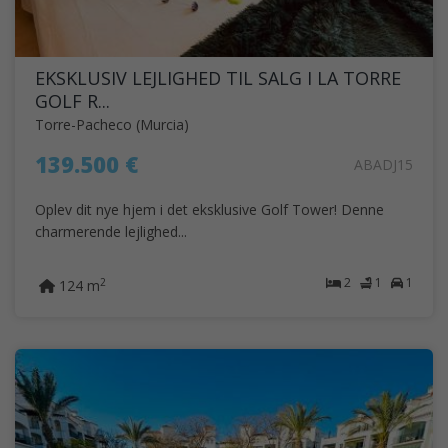
EKSKLUSIV LEJLIGHED TIL SALG I LA TORRE
GOLF R...
Torre-Pacheco (Murcia)
139.500 €
ABADJ15
Oplev dit nye hjem i det eksklusive Golf Tower! Denne
charmerende lejlighed...
2
1
1
2
124 m