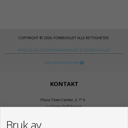
COPYRIGHT © 2026. FORBEHOLDT ALLE RETTIGHETER.
AVISO LEGAL
|
PERSONVERNPOLICY
|
COOKIES POLICY
TERUG NAAR BOVEN
KONTAKT
Plaza Town Center, 2, 1ª A
La Torre Golf Resort
30709 Torre-Pacheco (Murcia)
+34 968030333
Bruk av
+34 625976781