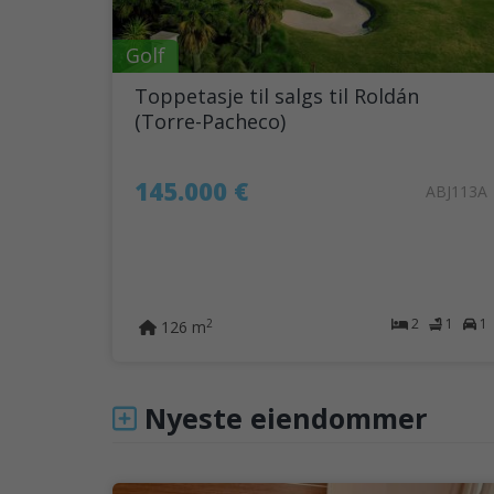
Golf
Toppetasje til salgs til Roldán
(Torre-Pacheco)
145.000 €
ABJ113A
2
1
1
2
126 m
Nyeste eiendommer