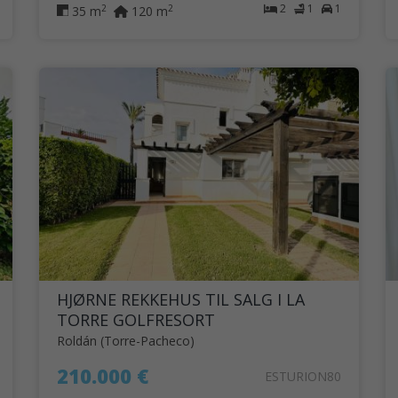
2
1
1
2
2
35 m
120 m
HJØRNE REKKEHUS TIL SALG I LA
TORRE GOLFRESORT
Roldán (Torre-Pacheco)
210.000 €
ESTURION80