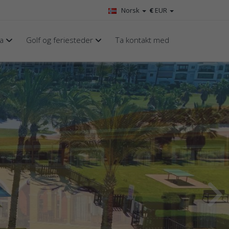
Norsk
€
EUR
za
Golf og feriesteder
Ta kontakt med