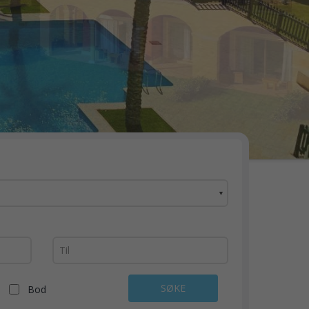
▼
SØKE
Bod