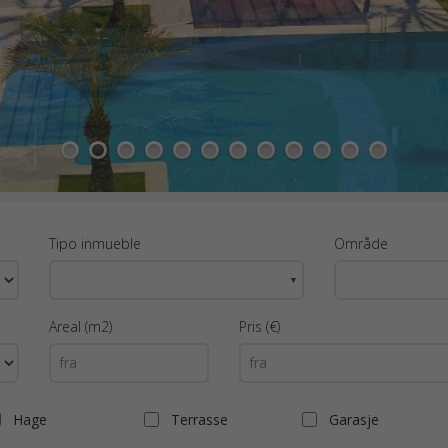
1
2
3
4
5
6
7
8
9
10
11
12
Tipo inmueble
Område
▼
Areal (m2)
Pris (€)
Hage
Terrasse
Garasje