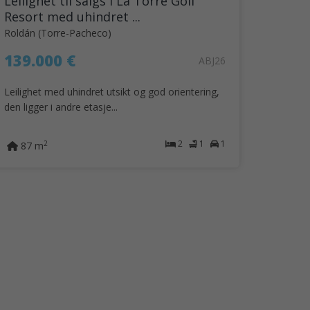
Leilighet til salgs i La Torre Golf
Resort med uhindret ...
Roldán (Torre-Pacheco)
139.000 €
ABJ26
Leilighet med uhindret utsikt og god orientering,
den ligger i andre etasje...
2
1
1
2
87 m