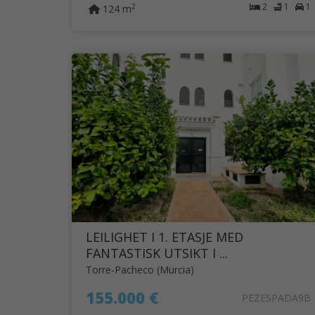
2
1
1
2
124 m
LEILIGHET I 1. ETASJE MED
FANTASTISK UTSIKT I ...
Torre-Pacheco (Murcia)
155.000 €
PEZESPADA9B