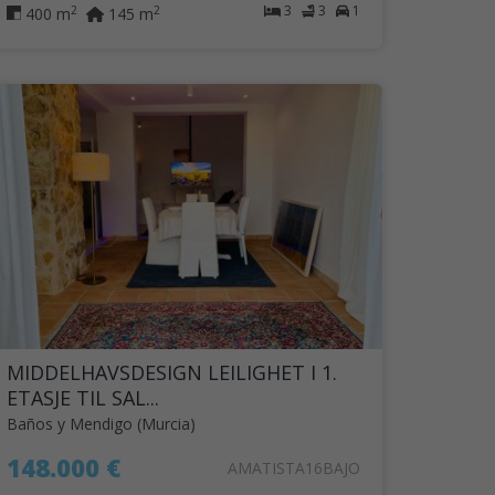
3
3
1
2
2
400 m
145 m
MIDDELHAVSDESIGN LEILIGHET I 1.
ETASJE TIL SAL...
Baños y Mendigo (Murcia)
148.000 €
AMATISTA16BAJO