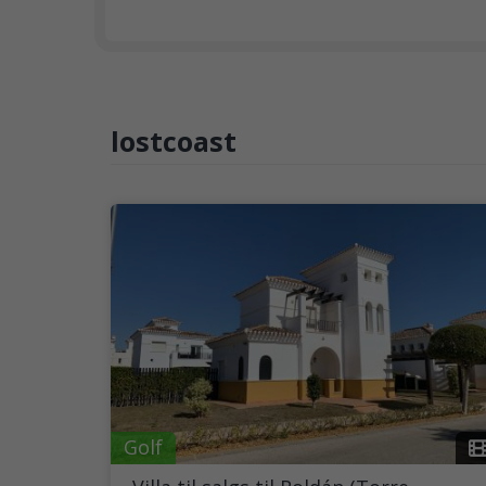
lostcoast
Golf