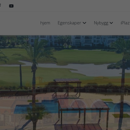
hjem
Egenskaper
Nybygg
iPla