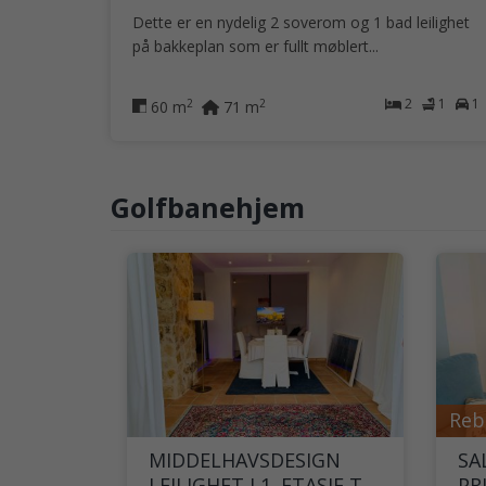
Dette er en nydelig 2 soverom og 1 bad leilighet
på bakkeplan som er fullt møblert...
2
1
1
2
2
60 m
71 m
Golfbanehjem
Reb
MIDDELHAVSDESIGN
SA
LEILIGHET I 1. ETASJE TIL
PR