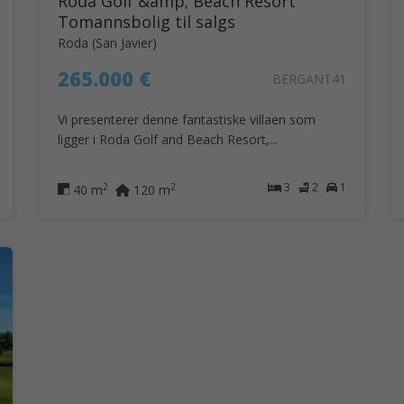
Roda Golf &amp; Beach Resort
Tomannsbolig til salgs
Roda (San Javier)
265.000 €
BERGANT41
Vi presenterer denne fantastiske villaen som
ligger i Roda Golf and Beach Resort,...
3
2
1
2
2
40 m
120 m