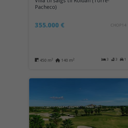
Villa til salgs til Roldán (Torre-
Pacheco)
355.000 €
CHOP14
3
3
1
2
2
450 m
140 m