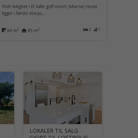
Flott leilighet i El Valle golf resort (Murcia) Huset
ligger i første etasje,...
2
1
2
2
60 m
85 m
LOKALER TIL SALG
GJORT TIL LOFTBOLIG