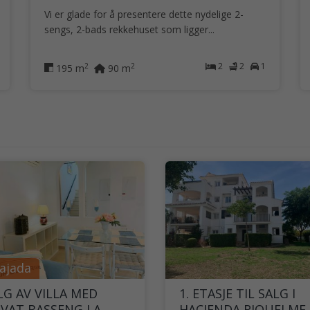
Vi er glade for å presentere dette nydelige 2-
sengs, 2-bads rekkehuset som ligger...
2
2
1
2
2
195 m
90 m
ajada
LG AV VILLA MED
1. ETASJE TIL SALG I
IVAT BASSENG LA
HACIENDA RIQUELME