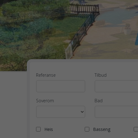
Referanse
Tilbud
Soverom
Bad
Heis
Basseng