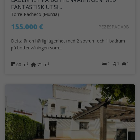
FANTASTISK UTSI...
Torre-Pacheco (Murcia)
155.000 €
PEZESPADA9B
Detta är en härlig lägenhet med 2 sovrum och 1 badrum
på bottenvåningen som...
2
1
1
2
2
60 m
71 m