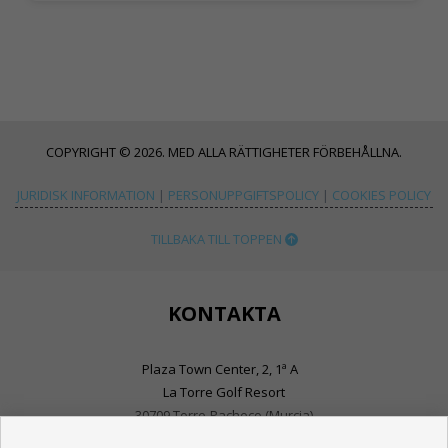
COPYRIGHT © 2026. MED ALLA RÄTTIGHETER FÖRBEHÅLLNA.
JURIDISK INFORMATION
|
PERSONUPPGIFTSPOLICY
|
COOKIES POLICY
TILLBAKA TILL TOPPEN
KONTAKTA
Plaza Town Center, 2, 1ª A
La Torre Golf Resort
30709 Torre-Pacheco (Murcia)
+34 968030333