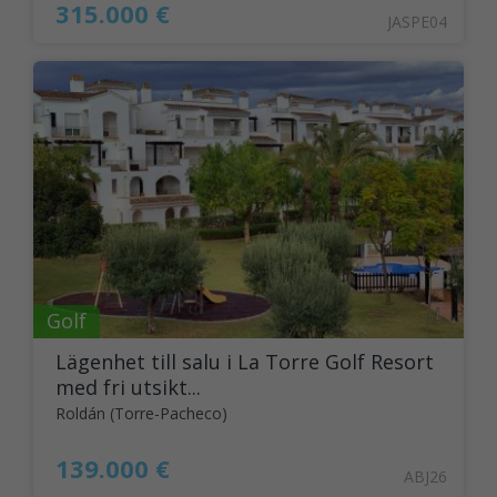
315.000 €
JASPE04
Golf
Lägenhet till salu i La Torre Golf Resort
med fri utsikt...
Roldán (Torre-Pacheco)
139.000 €
ABJ26