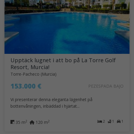
Upptäck lugnet i att bo på La Torre Golf
Resort, Murcia!
Torre-Pacheco (Murcia)
153.000 €
PEZESPADA BAJO
Vi presenterar denna eleganta lägenhet på
bottenvåningen, inbäddad i hjärtat...
2
1
1
2
2
35 m
120 m