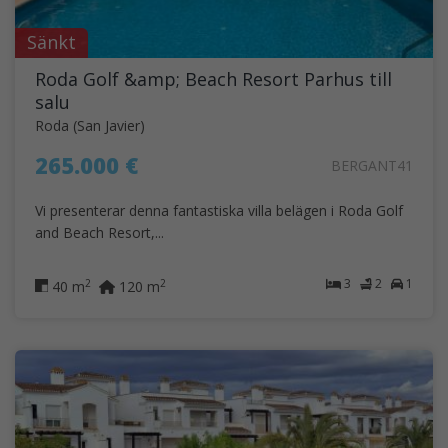
Sänkt
Roda Golf &amp; Beach Resort Parhus till
salu
Roda (San Javier)
265.000 €
BERGANT41
Vi presenterar denna fantastiska villa belägen i Roda Golf
and Beach Resort,...
3
2
1
2
2
40 m
120 m