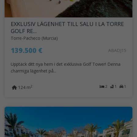
EXKLUSIV LÄGENHET TILL SALU I LA TORRE
GOLF RE...
Torre-Pacheco (Murcia)
139.500 €
ABADJ15
Upptäck ditt nya hem i det exklusiva Golf Tower! Denna
charmiga lägenhet på...
2
1
1
2
124 m