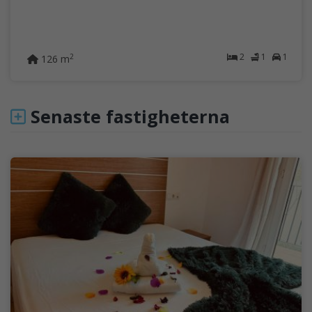
2
1
1
2
126 m
Senaste fastigheterna