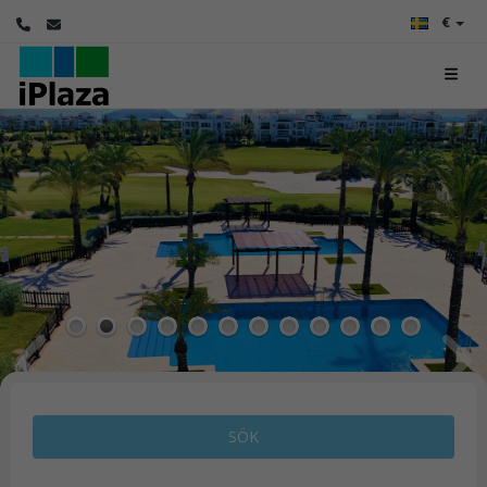
€
1
2
3
4
5
6
7
8
9
10
11
12
SÖK