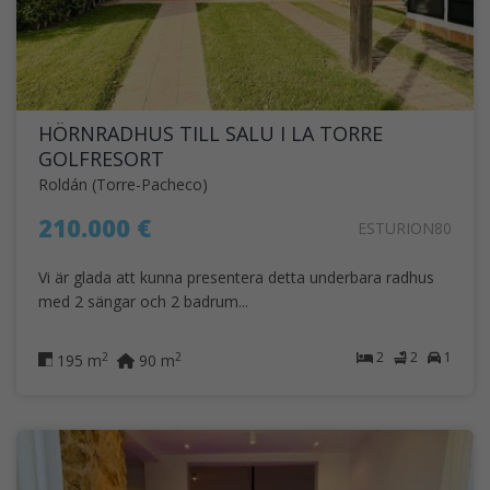
HÖRNRADHUS TILL SALU I LA TORRE
GOLFRESORT
Roldán (Torre-Pacheco)
210.000 €
ESTURION80
Vi är glada att kunna presentera detta underbara radhus
med 2 sängar och 2 badrum...
2
2
1
2
2
195 m
90 m