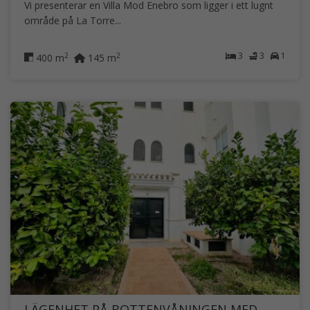
Vi presenterar en Villa Mod Enebro som ligger i ett lugnt
område på La Torre...
3
3
1
2
2
400 m
145 m
LÄGENHET PÅ BOTTENVÅNINGEN MED