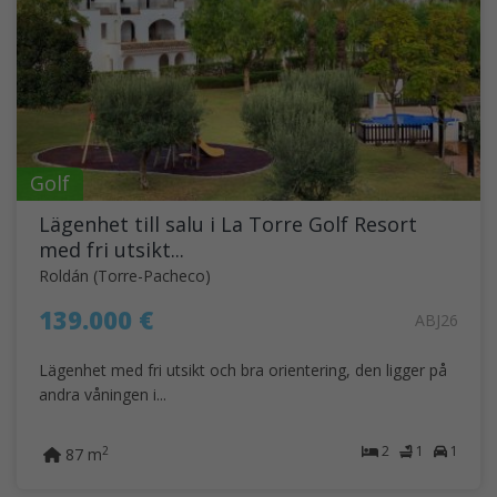
Golf
Lägenhet till salu i La Torre Golf Resort
med fri utsikt...
Roldán (Torre-Pacheco)
139.000 €
ABJ26
Lägenhet med fri utsikt och bra orientering, den ligger på
andra våningen i...
2
1
1
2
87 m