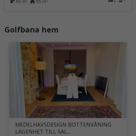
2
1
2
2
60 m
85 m
Golfbana hem
MEDELHAVSDESIGN BOTTENVÅNING
LÄGENHET TILL SAL...